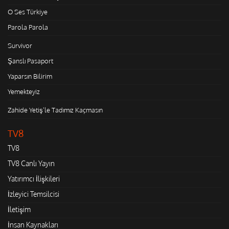
O Ses Türkiye
Parola Parola
Survivor
Şanslı Pasaport
Yaparsın Bilirim
Yemekteyiz
Zahide Yetiş'le Tadımız Kaçmasın
TV8
TV8
TV8 Canlı Yayın
Yatırımcı İlişkileri
İzleyici Temsilcisi
İletişim
İnsan Kaynakları