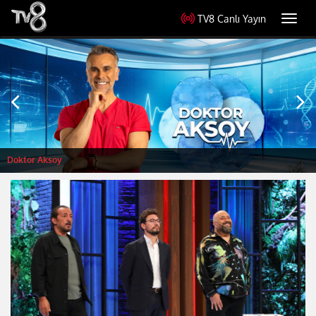
TV8 Canlı Yayın
Toggl
navig
Doktor Aksoy