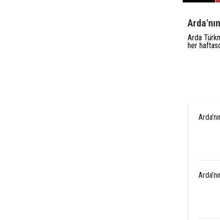
Arda'nı
Arda Türkm
her haftas
Arda'n
Arda'n