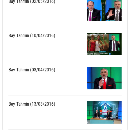
Bay Tahmin (02/05/2016)
Bay Tahmin (10/04/2016)
Bay Tahmin (03/04/2016)
Bay Tahmin (13/03/2016)