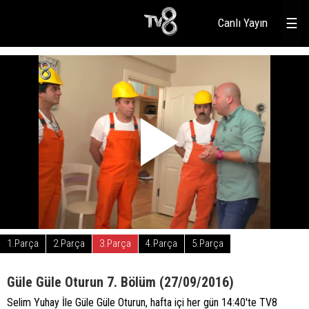
Canlı Yayın
☰
1.Parça
2.Parça
3.Parça
4.Parça
5.Parça
Güle Güle Oturun 7. Bölüm (27/09/2016)
Selim Yuhay İle Güle Güle Oturun, hafta içi her gün 14:40'te TV8