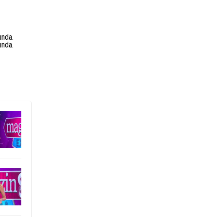
ında.
ında.