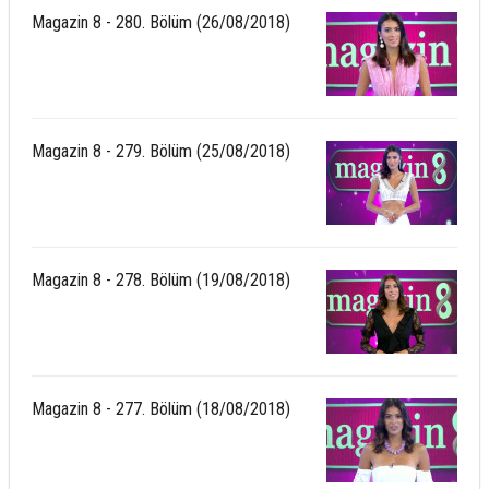
Magazin 8 - 280. Bölüm (26/08/2018)
Magazin 8 - 279. Bölüm (25/08/2018)
Magazin 8 - 278. Bölüm (19/08/2018)
Magazin 8 - 277. Bölüm (18/08/2018)