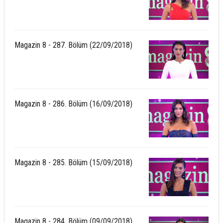
Magazin 8 - 287. Bölüm (22/09/2018)
Magazin 8 - 286. Bölüm (16/09/2018)
Magazin 8 - 285. Bölüm (15/09/2018)
Magazin 8 - 284. Bölüm (09/09/2018)