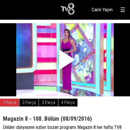
Canlı Yayın
☰
1.Parça
2.Parça
3.Parça
4.Parça
Magazin 8 - 108. Bölüm (08/09/2016)
Ünlüler dünyasının ezber bozan programı Magazin 8 her hafta TV8