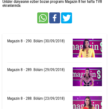
Ünlüler dünyasının ezber bozan programı Magazin 8 her hafta TV8
ekranlarında.
Magazin 8 - 290. Bölüm (30/09/2018)
Magazin 8 - 289. Bölüm (29/09/2018)
Magazin 8 - 288. Bölüm (23/09/2018)