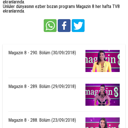
ekranlarında.
Ünlüler dünyasının ezber bozan programı Magazin 8 her hafta TV8
ekranlarında.
Magazin 8 - 290. Bölüm (30/09/2018)
Magazin 8 - 289. Bölüm (29/09/2018)
Magazin 8 - 288. Bölüm (23/09/2018)