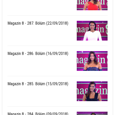
Magazin 8 - 287. Bölüm (22/09/2018)
Magazin 8 - 286. Bölüm (16/09/2018)
Magazin 8 - 285. Bölüm (15/09/2018)
Magazin 8 - 284. Bölüm (09/09/2018)