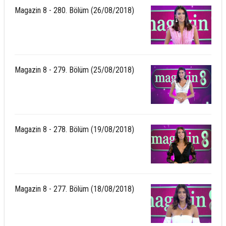
Magazin 8 - 280. Bölüm (26/08/2018)
Magazin 8 - 279. Bölüm (25/08/2018)
Magazin 8 - 278. Bölüm (19/08/2018)
Magazin 8 - 277. Bölüm (18/08/2018)