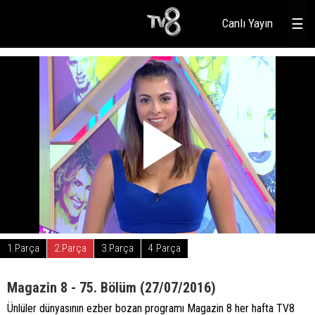
Canlı Yayın
☰
1.Parça
2.Parça
3.Parça
4.Parça
Magazin 8 - 75. Bölüm (27/07/2016)
Ünlüler dünyasının ezber bozan programı Magazin 8 her hafta TV8