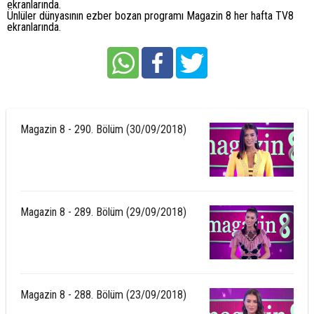
ekranlarında.
Ünlüler dünyasının ezber bozan programı Magazin 8 her hafta TV8
ekranlarında.
Magazin 8 - 290. Bölüm (30/09/2018)
Magazin 8 - 289. Bölüm (29/09/2018)
Magazin 8 - 288. Bölüm (23/09/2018)