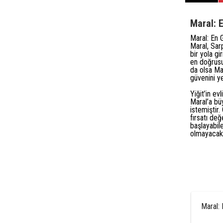
Maral: 
Maral: En
Maral, Sar
bir yola gi
en doğrusu
da olsa Mar
güvenini
ye
Yiğit’in ev
Maral’a büy
istemiştir
fırsatı
değ
başlayabil
olmayacakt
Maral: