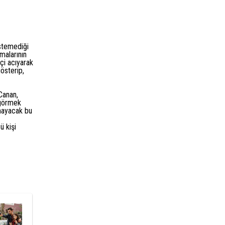
stemediği
malarının
çi acıyarak
gösterip,
 Canan,
ı görmek
lmayacak bu
ü kişi