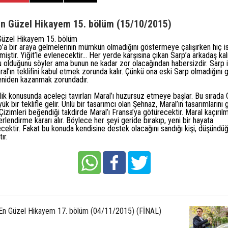
En Güzel Hikayem 15. bölüm (15/10/2015)
 Güzel Hikayem 15. bölüm
p’a bir araya gelmelerinin mümkün olmadığını göstermeye
çalışırken
hiç i
rmiştir. Yiğit’le evlenecektir… Her yerde karşısına çıkan Sarp’a arkadaş kal
 olduğunu söyler ama bunun ne kadar zor olacağından habersizdir. Sarp i
al’ın teklifini kabul etmek zorunda kalır. Çünkü ona eski Sarp olmadığını 
niden kazanmak zorundadır.
lilik konusunda aceleci tavırları Maral’ı huzursuz etmeye başlar. Bu sırada
ük bir teklifle gelir. Ünlü bir tasarımcı olan Şehnaz, Maral’ın tasarımların
. Çizimleri beğendiği takdirde Maral’ı Fransa’ya götürecektir. Maral kaçırı
erlendirme
kararı alır. Böylece her şeyi geride bırakıp, yeni bir
hayata
ecektir. Fakat bu konuda kendisine
destek
olacağını sandığı kişi, düşündüğ
ır.
 En Güzel Hikayem 17. bölüm (04/11/2015) (FİNAL)