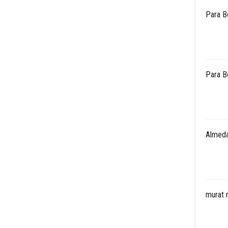
Para B
Para B
Almeda
murat 