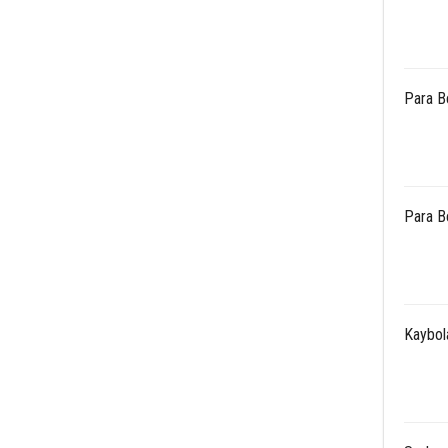
Para B
Para B
Kaybola