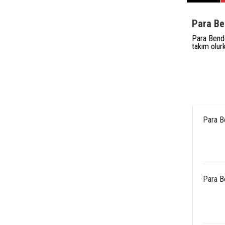
Para Be
Para Bende
takım olur
Para B
Para B