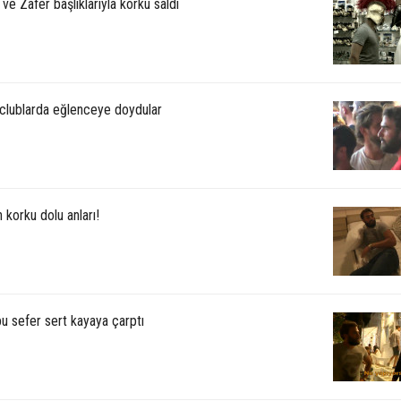
ve Zafer başlıklarıyla korku saldı
clublarda eğlenceye doydular
n korku dolu anları!
u sefer sert kayaya çarptı