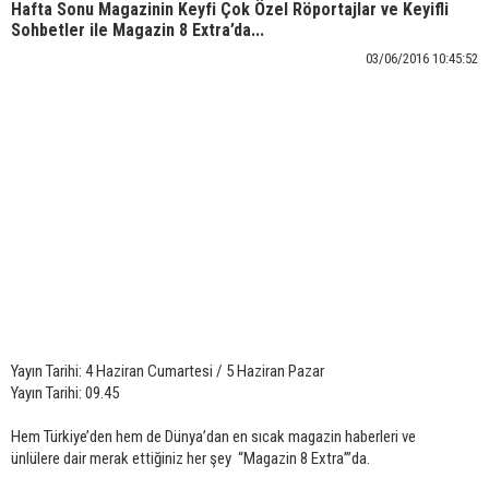
Hafta Sonu Magazinin Keyfi Çok Özel Röportajlar ve Keyifli
Sohbetler ile Magazin 8 Extra’da...
03/06/2016 10:45:52
Yayın Tarihi: 4 Haziran Cumartesi / 5 Haziran Pazar
Yayın Tarihi: 09.45
Hem Türkiye’den hem de Dünya’dan en sıcak magazin haberleri ve
ünlülere dair merak ettiğiniz her şey
“Magazin 8 Extra”’
da.