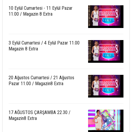
10 Eylül Cumartesi - 11 Eylül Pazar
11.00 / Magazin 8 Extra
3 Eylül Cumartesi / 4 Eylül Pazar 11.00
Magazin 8 Extra
20 Ağustos Cumartesi / 21 Ağustos
Pazar 11.00 / Magazin8 Extra
17 AĞUSTOS ÇARŞAMBA 22.30 /
Magazin8 Extra