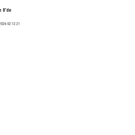
e 8'de
2026 02:12:21