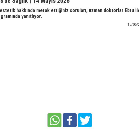
 8'de Sağlık | 14 Mayıs 2026
 estetik hakkında merak ettiğiniz soruları, uzman doktorlar Ebru il
ogramında yanıtlıyor.
15/05/