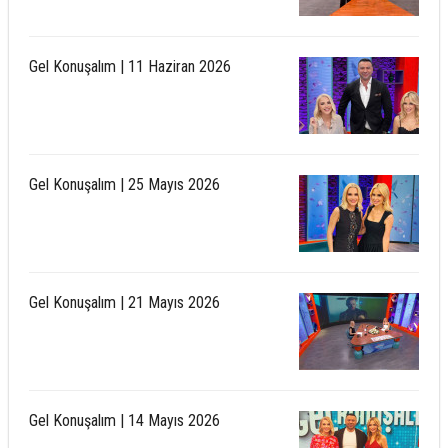
Gel Konuşalım | 11 Haziran 2026
Gel Konuşalım | 25 Mayıs 2026
Gel Konuşalım | 21 Mayıs 2026
Gel Konuşalım | 14 Mayıs 2026