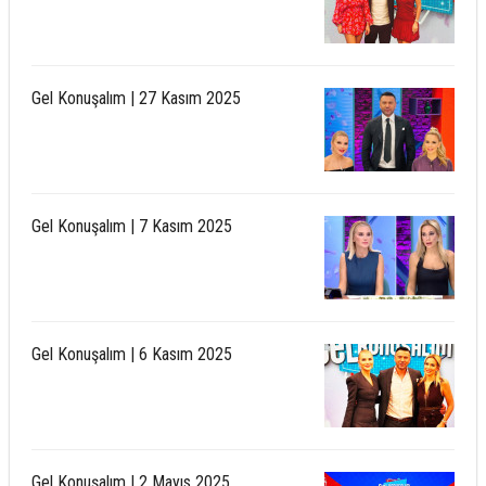
Gel Konuşalım | 27 Kasım 2025
Gel Konuşalım | 7 Kasım 2025
Gel Konuşalım | 6 Kasım 2025
Gel Konuşalım | 2 Mayıs 2025