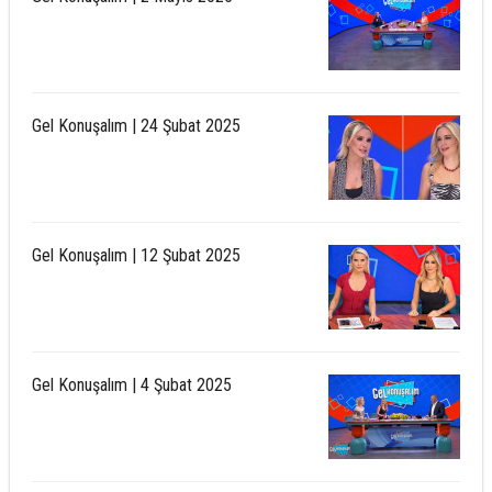
Gel Konuşalım | 24 Şubat 2025
Gel Konuşalım | 12 Şubat 2025
Gel Konuşalım | 4 Şubat 2025