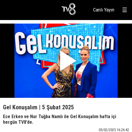
Canlı Yayın
☰
Gel Konuşalım | 5 Şubat 2025
Ece Erken ve Nur Tuğba Namlı ile Gel Konuşalım hafta içi
hergün TV8’de.
05/02/2025 16:26:42