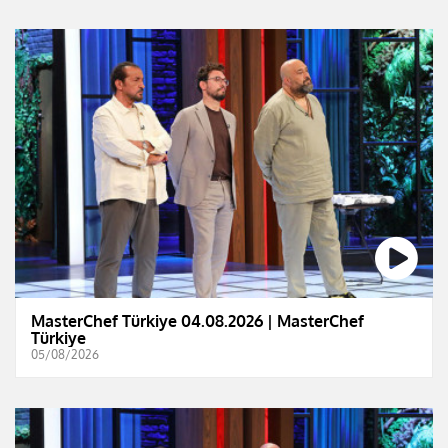
MasterChef Türkiye 04.08.2026 | MasterChef
Türkiye
05/08/2026