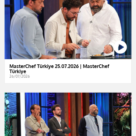
MasterChef Türkiye 25.07.2026 | MasterChef
Türkiye
26/07/2026