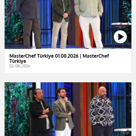
MasterChef Türkiye 01.08.2026 | MasterChef
Türkiye
02/08/2026