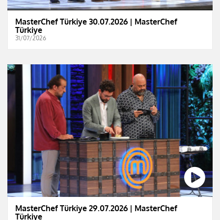
MasterChef Türkiye 30.07.2026 | MasterChef
Türkiye
31/07/2026
MasterChef Türkiye 29.07.2026 | MasterChef
Türkiye