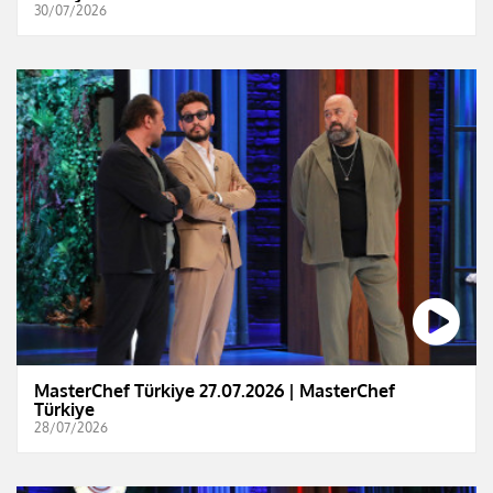
30/07/2026
MasterChef Türkiye 27.07.2026 | MasterChef
Türkiye
28/07/2026