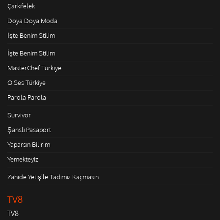
Çarkıfelek
Doya Doya Moda
İşte Benim Stilim
İşte Benim Stilim
MasterChef Türkiye
O Ses Türkiye
Parola Parola
Survivor
Şanslı Pasaport
Yaparsın Bilirim
Yemekteyiz
Zahide Yetiş'le Tadımız Kaçmasın
TV8
TV8