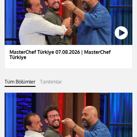
MasterChef Türkiye 07.08.2026 | MasterChef
Türkiye
Tüm Bölümler
Tanıtımlar