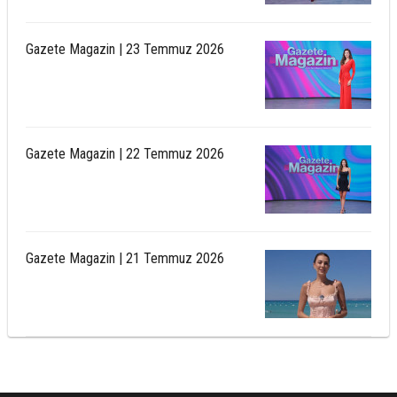
Gazete Magazin | 23 Temmuz 2026
Gazete Magazin | 22 Temmuz 2026
Gazete Magazin | 21 Temmuz 2026