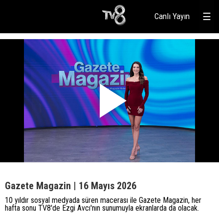
Canlı Yayın
☰
Gazete Magazin | 16 Mayıs 2026
10 yıldır sosyal medyada süren macerası ile Gazete Magazin, her
hafta sonu TV8'de Ezgi Avcı'nın sunumuyla ekranlarda da olacak.