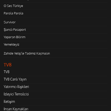
O Ses Türkiye
Parola Parola
Survivor
Şanslı Pasaport
Yaparsın Bilirim
Yemekteyiz
Zahide Yetiş'le Tadımız Kaçmasın
TV8
TV8
TV8 Canlı Yayın
Yatırımcı İlişkileri
İzleyici Temsilcisi
İletişim
İnsan Kaynakları