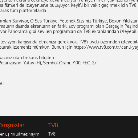
 filmleri de izleyenlerle buluşuyor. Keyifli bir vakit geçirmek için TV
larak tüm platformlarda.
mları Survivor, O Ses Türkiye, Yetenek Sizsiniz Türkiye, Boxun Yıldızla
rışmaların dışında ekranların en farklı şov programı olan Gerçeğin Peşi
vor Panorama gibi sevilen programları da TV8 ekranlarından izleyebilir
elevizyon karşısında olmanıza gerek yok. TV8'i uydu üzerinden izleyebil
 olarak izlemeniz mümkün. Bunun için https://www.tv8.com.tr/canli-yayin
yacınız olan frekans bilgileri
olarizayon: Yatay (H), Sembol Oranı: 7100, FEC: 2/
NAL
Yarışmalar
TV8
TV8
en Eşimi Bilmez Miyim