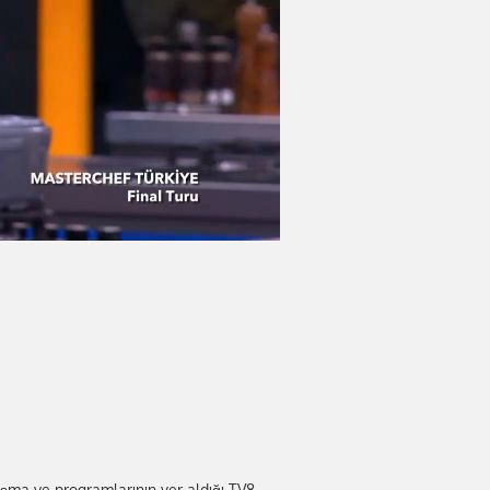
şma ve programlarının yer aldığı TV8