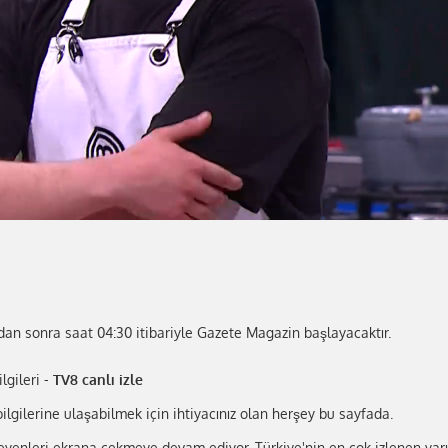
an sonra saat 04:30 itibariyle Gazete Magazin başlayacaktır.
lgileri -
TV8 canlı izle
ilgilerine ulaşabilmek için ihtiyacınız olan herşey bu sayfada.
eyenleri ekrana çekmeye devam ediyor. Türkiye'nin en çok izlenen yarı