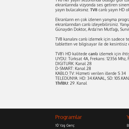
ekranlarında vizyonda ses getiren sinema
yayın bulacaksınız.
TV8
canlı yayın HD o
Ekranların en çok izlenen yarışma progra
ekranlarından canlı izleyebilirsiniz. Ya
Günaydın Doktor, Arda'nın Mutfağı, Survi
TV8 kanalını canlı izlemek için sadece t
tabletten ve bilgisayar ile de kesintisiz
TV8'i HD kalitede
canlı
izlemek için ihti
UYDU: Türksat 4A, Frekans: 12356 Mhz, P
DIGITURK: Kanal 28
D-SMART: Kanal 28
KABLO TV: Hizmeti verilen illerde S 34
TELEDÜNYA: HD: 34.KANAL, SD: 105.KA
TİVİBU:
29. Kanal
Programlar
10 Yaş Genç
B