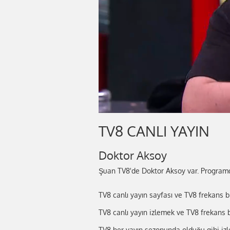
TV8 CANLI YAYIN
Doktor Aksoy
Şuan TV8'de Doktor Aksoy var. Programd
TV8 canlı yayın sayfası ve TV8 frekans bi
TV8 canlı yayın izlemek ve TV8 frekans b
TV8 her yayın sezonunda olduğu gibi izl