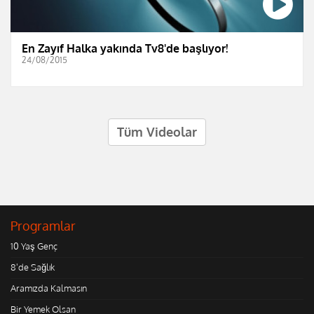
En Zayıf Halka yakında Tv8'de başlıyor!
24/08/2015
Tüm Videolar
Programlar
10 Yaş Genç
8'de Sağlık
Aramızda Kalmasın
Bir Yemek Olsan