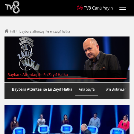
TV8 Canlı Yayın
Toggl
navig
tv8
baybars altuntaş ile en zayıf halka
Baybars Altuntaş ile En Zayıf Halka
Baybars Altuntaş ile En Zayıf Halka
Tüm Bölümler
Ana Sayfa