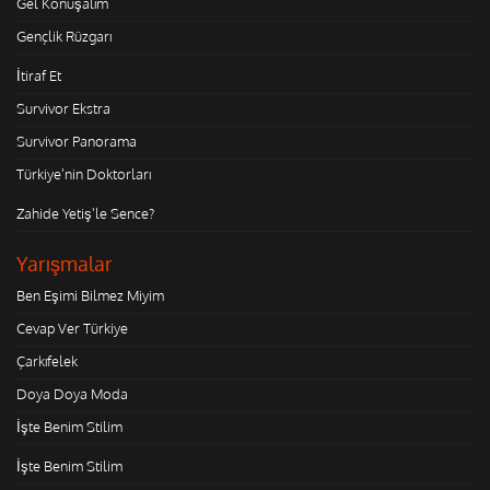
Gel Konuşalım
Gençlik Rüzgarı
İtiraf Et
Survivor Ekstra
Survivor Panorama
Türkiye'nin Doktorları
Zahide Yetiş'le Sence?
Yarışmalar
Ben Eşimi Bilmez Miyim
Cevap Ver Türkiye
Çarkıfelek
Doya Doya Moda
İşte Benim Stilim
İşte Benim Stilim