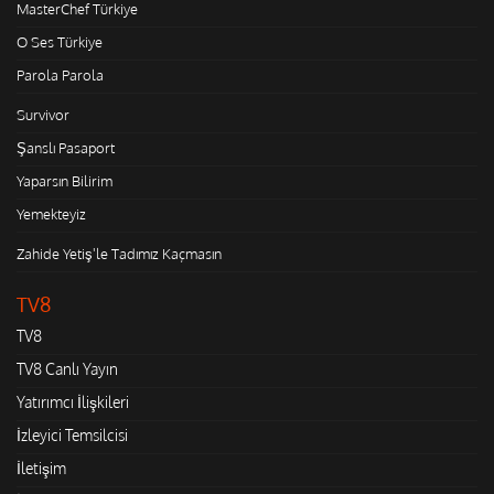
MasterChef Türkiye
O Ses Türkiye
Parola Parola
Survivor
Şanslı Pasaport
Yaparsın Bilirim
Yemekteyiz
Zahide Yetiş'le Tadımız Kaçmasın
TV8
TV8
TV8 Canlı Yayın
Yatırımcı İlişkileri
İzleyici Temsilcisi
İletişim