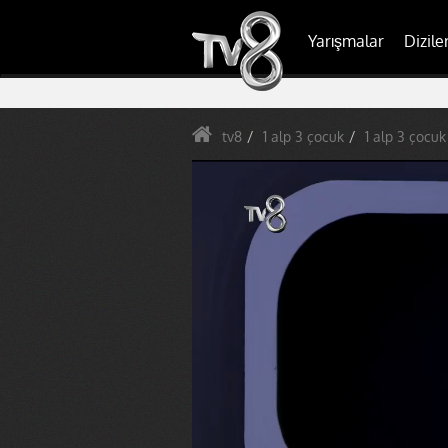
Yarışmalar
Dizile
tv8
1 alp 3 çocuk
1 alp 3 çocuk