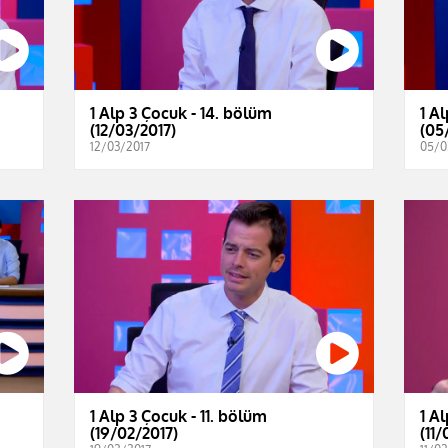
1 Alp 3 Çocuk - 14. bölüm
1 A
(12/03/2017)
(05
12/03/2017
05/0
1 Alp 3 Çocuk - 11. bölüm
1 A
(19/02/2017)
(11/