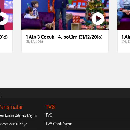
016)
1 Alp 3 Çocuk - 4. bölüm (31/12/2016)
1 A
31/12/2016
24/1
LI
Yarışmalar
TV8
TV8
en Eşimi Bilmez Miyim
TV8 Canlı Yayın
evap Ver Türkiye