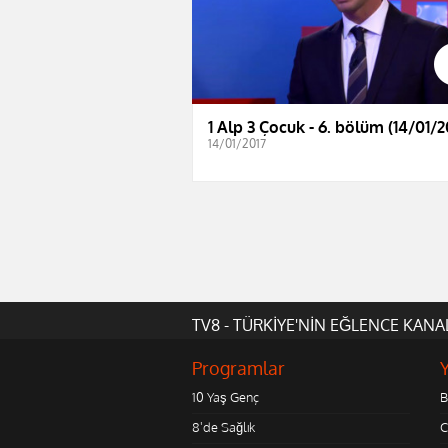
1 Alp 3 Çocuk - 6. bölüm (14/01/2
14/01/2017
TV8 - TÜRKİYE'NİN EĞLENCE KANA
Programlar
10 Yaş Genç
B
8'de Sağlık
C