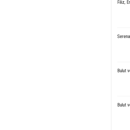
Filiz, 
Serenay
Bulut v
Bulut 