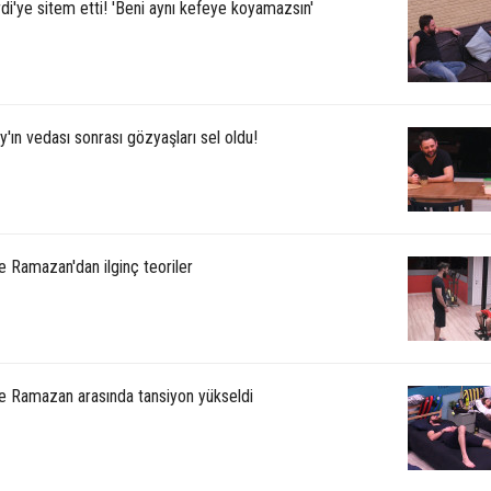
Erdi'ye sitem etti! 'Beni aynı kefeye koyamazsın'
'ın vedası sonrası gözyaşları sel oldu!
e Ramazan'dan ilginç teoriler
ve Ramazan arasında tansiyon yükseldi