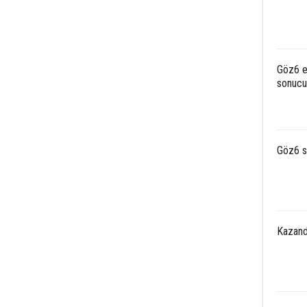
Göz6 ev
sonucun
Göz6 s
Kazandı