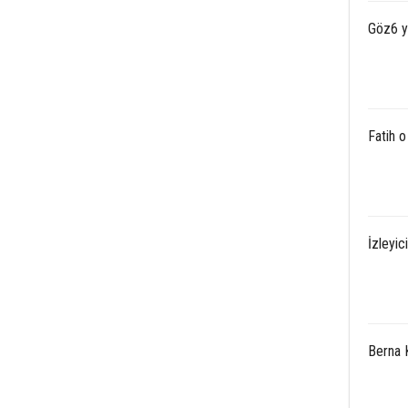
Göz6 y
Fatih o
İzleyic
Berna K