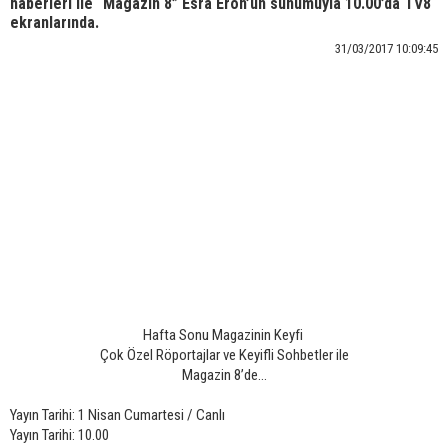
haberleri ile “Magazin 8” Esra Eron’un sunumuyla 10.00’da TV8
ekranlarında.
31/03/2017 10:09:45
Hafta Sonu Magazinin Keyfi
Çok Özel Röportajlar ve Keyifli Sohbetler ile
Magazin 8’de...
Yayın Tarihi: 1 Nisan Cumartesi / Canlı
Yayın Tarihi: 10.00