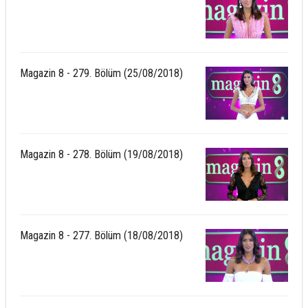
Magazin 8 - 279. Bölüm (25/08/2018)
Magazin 8 - 278. Bölüm (19/08/2018)
Magazin 8 - 277. Bölüm (18/08/2018)