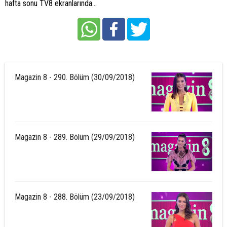
hafta sonu TV8 ekranlarında...
Magazin 8 - 290. Bölüm (30/09/2018)
Magazin 8 - 289. Bölüm (29/09/2018)
Magazin 8 - 288. Bölüm (23/09/2018)