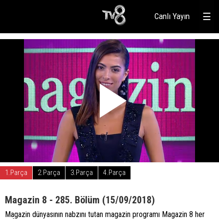
Canlı Yayın
☰
1.Parça
2.Parça
3.Parça
4.Parça
Magazin 8 - 285. Bölüm (15/09/2018)
Magazin dünyasının nabzını tutan magazin programı Magazin 8 her