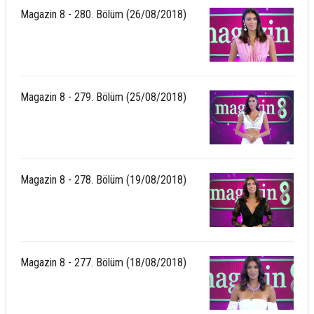
Magazin 8 - 280. Bölüm (26/08/2018)
Magazin 8 - 279. Bölüm (25/08/2018)
Magazin 8 - 278. Bölüm (19/08/2018)
Magazin 8 - 277. Bölüm (18/08/2018)