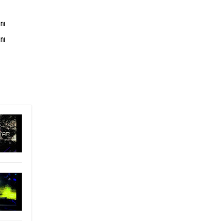
nı
nı