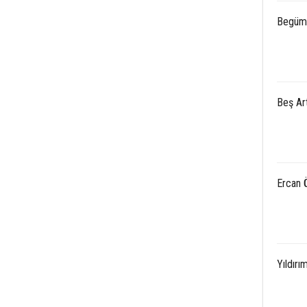
Begüm 
Beş Art
Ercan Ö
Yıldırı