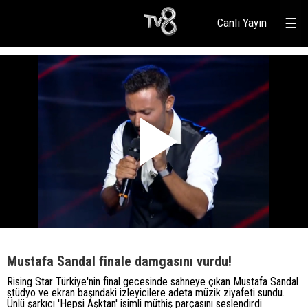
Canlı Yayın
☰
Mustafa Sandal finale damgasını vurdu!
Rising Star Türkiye'nin final gecesinde sahneye çıkan Mustafa Sandal
stüdyo ve ekran başındaki izleyicilere adeta müzik ziyafeti sundu.
Ünlü şarkıcı 'Hepsi Aşktan' isimli müthiş parçasını seslendirdi.