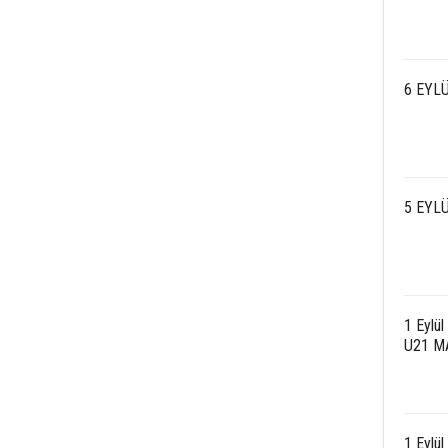
6 EYLÜ
5 EYLÜ
1 Eylü
U21 M
1 Eylü