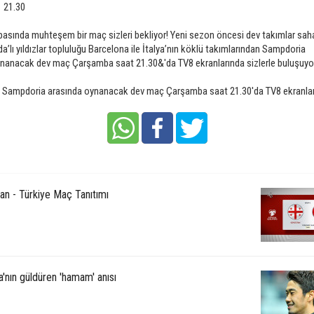
: 21.30
sında muhteşem bir maç sizleri bekliyor! Yeni sezon öncesi dev takımlar saha
da’lı yıldızlar topluluğu Barcelona ile İtalya’nın köklü takımlarından Sampdoria
nanacak dev maç Çarşamba saat 21.30&'da TV8 ekranlarında sizlerle buluşuyo
- Sampdoria arasında oynanacak dev maç Çarşamba saat 21.30'da TV8 ekranlar
an - Türkiye Maç Tanıtımı
'nın güldüren 'hamam' anısı