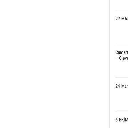
27 MA
Cumart
– Clev
24 Mar
6 EKİ