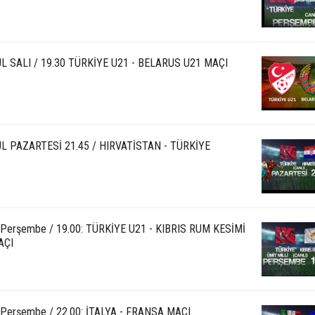
L SALI / 19.30 TÜRKİYE U21 - BELARUS U21 MAÇI
L PAZARTESİ 21.45 / HIRVATİSTAN - TÜRKİYE
l Perşembe / 19.00: TÜRKİYE U21 - KIBRIS RUM KESİMİ
AÇI
l Perşembe / 22.00: İTALYA - FRANSA MAÇI