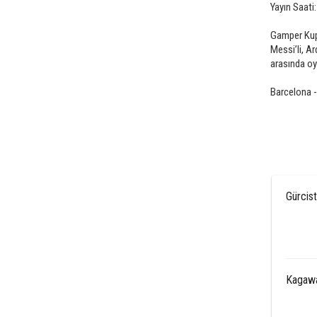
Yayın Saati
Gamper Kupa
Messi’li, Ar
arasında oy
Barcelona 
Gürcist
Kagawa