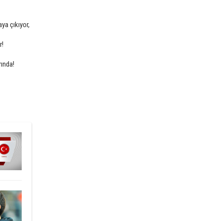
ya çıkıyor,
r!
ında!