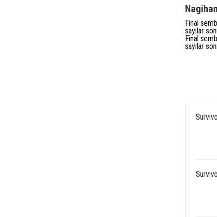
Nagihan 
Final semb
sayılar so
Final semb
sayılar so
Survivo
Survivo