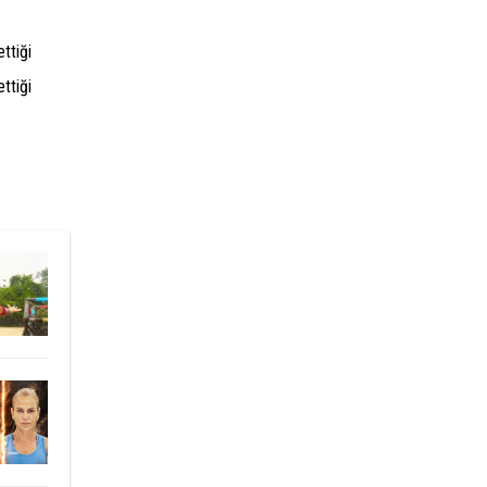
ttiği
ttiği