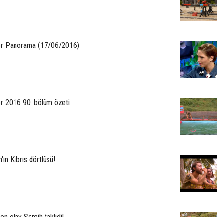
or Panorama (17/06/2016)
or 2016 90. bölüm özeti
'ın Kıbrıs dörtlüsü!
en olay Semih taklidi!