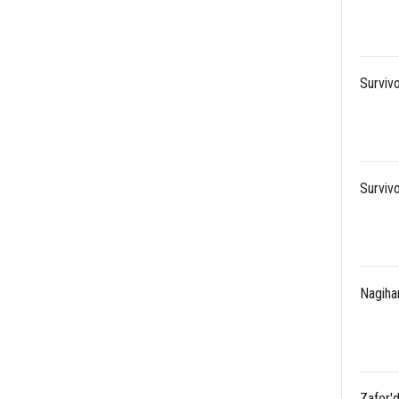
Surviv
Surviv
Nagihan
Zafer'd