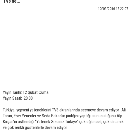
TV8’de...
10/02/2016 15:22:07
Yayın Tarihi: 12 Şubat Cuma
Yayın Saati: 20.00
Türkiye, yepyeni yeteneklerini TV8 ekranlarında seçmeye devam ediyor. Ali
Taran, Eser Yenenler ve Seda Bakan’ın jüriliğini yaptığı, sunuculuğunu Alp
Kırşan’ın üstlendiği “Yetenek Sizsiniz Türkiye” çok eğlenceli, çok dinamik
ve çok renkli gösterilerle devam ediyor.