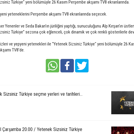
zsiniz Türkiye" yeni bölümüyle 26 Kasım Perşembe akşamı TV8 ekranlarında.
pyeni yeteneklerini Perşembe akşamı TV8 ekranlarında seçecek.
ser Yenenler ve Seda Bakan’ın jüriliğini yaptığı, sunuculuğunu Alp Kırşan’ın üstle
zsiniz Türkiye” sezona çok eğlenceli, çok dinamik ve çok renkli gösterilerle de
rizleri ve yepyeni yetenekleri ile "Yetenek Sizsiniz Türkiye" yeni bölümüyle 26 K
kşamı TV8’de.
 Sizsiniz Türkiye seçme yerleri ve tarihleri...
ül Çarşamba 20.00 / Yetenek Sizsiniz Türkiye