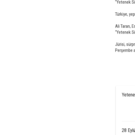
"Yetenek Si
Türkiye, ye
Ali Taran, E
“Yetenek Si
Jürisi, sürp
Perşembe a
Yetenek
28 Eyl