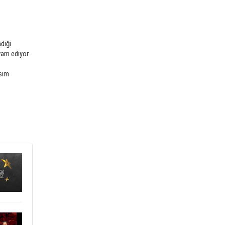
ndiği
vam ediyor.
asım