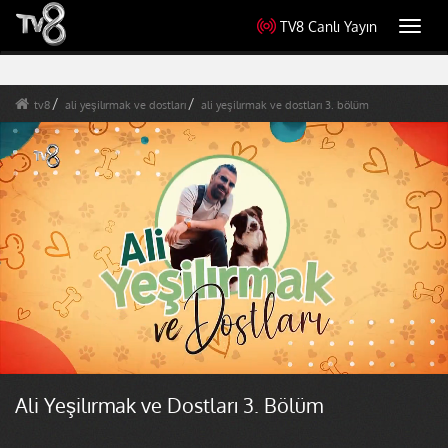
TV8 Canlı Yayın
Toggl
navig
tv8
ali yeşilırmak ve dostları
ali yeşilırmak ve dostları 3. bölüm
Ali Yeşilırmak ve Dostları 3. Bölüm