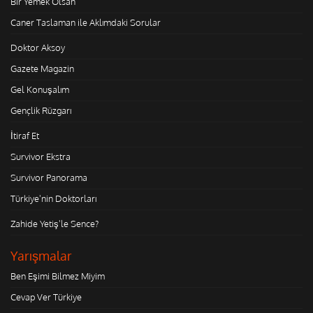
Bir Yemek Olsan
Caner Taslaman ile Aklımdaki Sorular
Doktor Aksoy
Gazete Magazin
Gel Konuşalım
Gençlik Rüzgarı
İtiraf Et
Survivor Ekstra
Survivor Panorama
Türkiye'nin Doktorları
Zahide Yetiş'le Sence?
Yarışmalar
Ben Eşimi Bilmez Miyim
Cevap Ver Türkiye