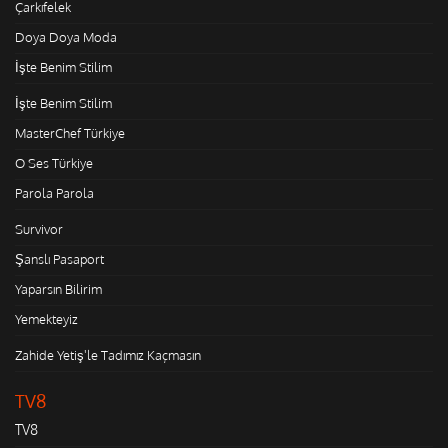
Çarkıfelek
Doya Doya Moda
İşte Benim Stilim
İşte Benim Stilim
MasterChef Türkiye
O Ses Türkiye
Parola Parola
Survivor
Şanslı Pasaport
Yaparsın Bilirim
Yemekteyiz
Zahide Yetiş'le Tadımız Kaçmasın
TV8
TV8