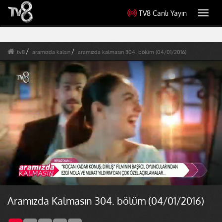
TV8 Canlı Yayın
Toggl
navig
tv8
aramızda kalsın
aramızda kalmasın 304. bölüm (04/01/2016)
Aramızda Kalmasın 304. bölüm (04/01/2016)