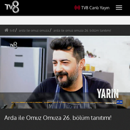
TV8 Canlı Yayın
Toggl
navig
tv8
arda ile omuz omuza
arda ile omuz omuza 26. bölüm tanıtımı!
Arda ile Omuz Omuza 26. bölüm tanıtımı!