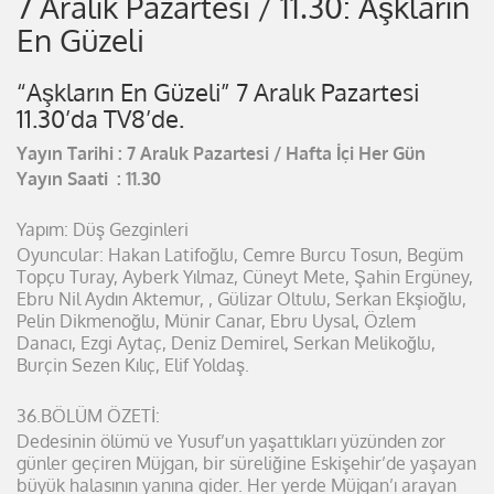
7 Aralık Pazartesi / 11.30: Aşkların
En Güzeli
“Aşkların En Güzeli” 7 Aralık Pazartesi
11.30’da TV8’de.
Yayın Tarihi : 7 Aralık Pazartesi / Hafta İçi Her Gün
Yayın Saati : 11.30
Yapım: Düş Gezginleri
Oyuncular: Hakan Latifoğlu, Cemre Burcu Tosun, Begüm
Topçu Turay, Ayberk Yılmaz, Cüneyt Mete, Şahin Ergüney,
Ebru Nil Aydın Aktemur, , Gülizar Oltulu, Serkan Ekşioğlu,
Pelin Dikmenoğlu, Münir Canar, Ebru Uysal, Özlem
Danacı, Ezgi Aytaç, Deniz Demirel, Serkan Melikoğlu,
Burçin Sezen Kılıç, Elif Yoldaş.
36.BÖLÜM ÖZETİ:
Dedesinin ölümü ve Yusuf’un yaşattıkları yüzünden zor
günler geçiren Müjgan, bir süreliğine Eskişehir’de yaşayan
büyük halasının yanına gider. Her yerde Müjgan’ı arayan