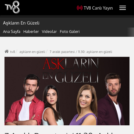
TV8 Canlı Yayın
Toggl
navig
Aşkların En Güzeli
Ana Sayfa
Haberler
Videolar
Foto Galeri
tv8
aşkların en güzeli
7 aralık pazartesi / 11.30: aşkların en güzeli