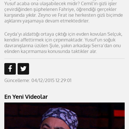
Yusuf acaba ona ulaşabilecek midir? Cemil’in gizli işler
çevirdiğinden şüphelenen Fahriye, öğrendiği gerçekler
karşısında yıkılır. Zeyno ve Fırat ise herkesten gizli biçimde
aşklarını yaşamaya devam etmektedirler.
Ceyda’yı aldattığı ortaya çıktığı için evden kovulan Selçuk,
kendini affettirmek için çırpınmaktadır. Yusuf’un soğuk
davranışlarına üzülen Şule, yakın arkadaşı Serra’dan onu
elinden kaçırmaması konusunda taktikler alır.
Güncelleme: 04/12/2015 12:29:01
En Yeni Videolar