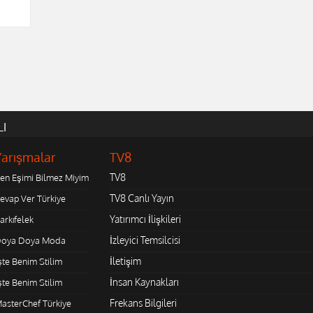
LI
Yarışmalar
TV8
TV8
en Eşimi Bilmez Miyim
TV8 Canlı Yayın
evap Ver Türkiye
Yatırımcı İlişkileri
arkıfelek
İzleyici Temsilcisi
oya Doya Moda
İletişim
şte Benim Stilim
İnsan Kaynakları
şte Benim Stilim
Frekans Bilgileri
asterChef Türkiye