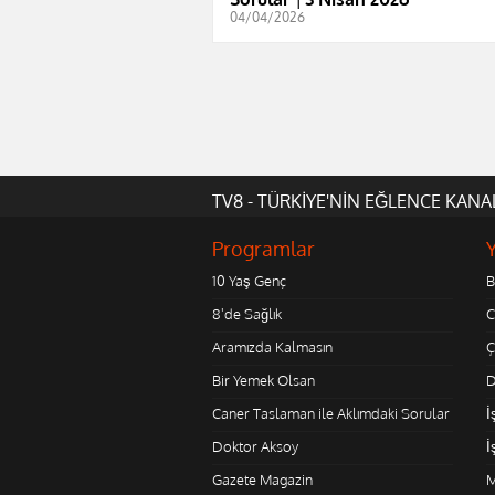
04/04/2026
TV8 - TÜRKİYE'NİN EĞLENCE KANA
Programlar
10 Yaş Genç
B
8'de Sağlık
C
Aramızda Kalmasın
Ç
Bir Yemek Olsan
D
Caner Taslaman ile Aklımdaki Sorular
İ
Doktor Aksoy
İ
Gazete Magazin
M