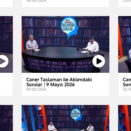
30/05/2026
23/0
Caner Taslaman ile Aklımdaki
Can
Sorular │9 Mayıs 2026
Sor
09/05/2026
02/0