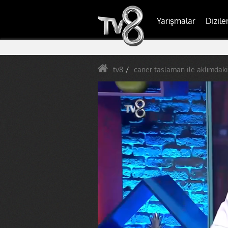
Yarışmalar
Dizile
tv8
caner taslaman ile aklımdaki