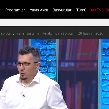
r
Programlar
Yayın Akışı
Başvurular
Tümü
TV8 Ca
 sorular
caner taslaman ile aklımdaki sorular │ 28 haziran 2026