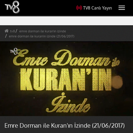
TV8 Canlı Yayın
Toggl
navig
tv8
emre dorman ile kuran'ın izinde
emre dorman ile kuran'ın izinde (21/06/2017)
Emre Dorman ile Kuran'ın İzinde (21/06/2017)