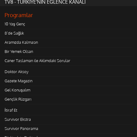
TV8 - TÜRKİYE'NİN EĞLENCE KANALI
Programlar
10 Yaş Genç
8'de Sağlık
Aramızda Kalmasın
Bir Yemek Olsan
Caner Taslaman ile Aklımdaki Sorular
Doktor Aksoy
Gazete Magazin
Gel Konuşalım
Gençlik Rüzgarı
İtiraf Et
Survivor Ekstra
Survivor Panorama