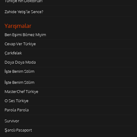
Türkiye'nin Doktorları
Zahide Yetiş'le Sence?
Yarışmalar
Ben Eşimi Bilmez Miyim
Cevap Ver Türkiye
Çarkıfelek
Doya Doya Moda
İşte Benim Stilim
İşte Benim Stilim
MasterChef Türkiye
O Ses Türkiye
Parola Parola
Survivor
Şanslı Pasaport