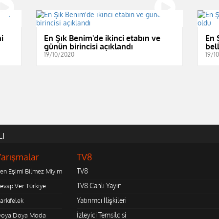
i
En Şık Benim'de ikinci etabın ve
En 
günün birincisi açıklandı
bel
19/10/2020
19/1
LI
Yarışmalar
TV8
TV8
en Eşimi Bilmez Miyim
TV8 Canlı Yayın
evap Ver Türkiye
Yatırımcı İlişkileri
arkıfelek
İzleyici Temsilcisi
oya Doya Moda