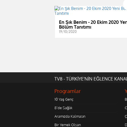
En Şık Benim - 20 Ekim 2020 Yen
Bölüm Tanıtımı
19/10/2020
TV8 - TÜRKİYE'NİN EĞLENCE KANA
Programlar
10 Yaş Genç
B
8'de Sağlık
C
Aramızda Kalmasın
Ç
Bir Yemek Olsan
D