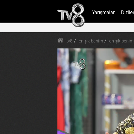
Yarışmalar
Dizile
tv8
en şık benim
en şık benim