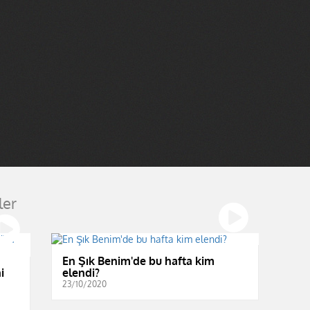
ler
En Şık Benim'de bu hafta kim
i
elendi?
23/10/2020