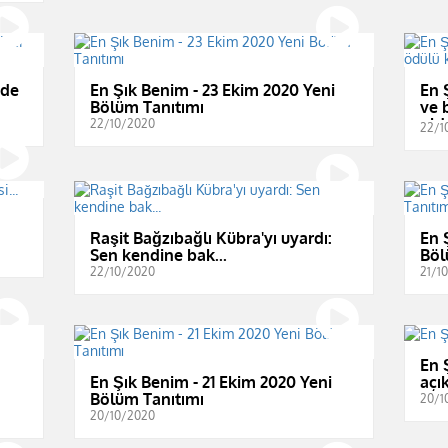
nde
En Şık Benim - 23 Ekim 2020 Yeni
En 
Bölüm Tanıtımı
ve 
old
22/10/2020
22/1
Raşit Bağzıbağlı Kübra'yı uyardı:
En 
Sen kendine bak...
Böl
22/10/2020
21/1
En 
En Şık Benim - 21 Ekim 2020 Yeni
açı
Bölüm Tanıtımı
20/1
20/10/2020