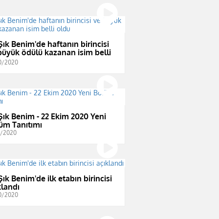
Şık Benim'de haftanın birincisi
büyük ödülü kazanan isim belli
u
0/2020
Şık Benim - 22 Ekim 2020 Yeni
üm Tanıtımı
0/2020
Şık Benim'de ilk etabın birincisi
klandı
0/2020