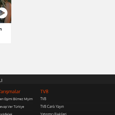
m
LI
Yarışmalar
TV8
TV8
en Eşimi Bilmez Miyim
TV8 Canlı Yayın
evap Ver Türkiye
Yatırımcı İlişkileri
arkıfelek