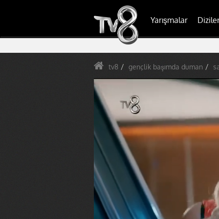
Yarışmalar
Dizile
tv8
gençlik başımda duman
s