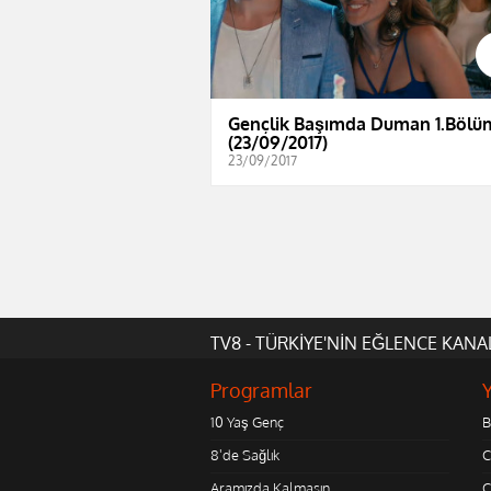
Gençlik Başımda Duman 1.Bölü
(23/09/2017)
23/09/2017
TV8 - TÜRKİYE'NİN EĞLENCE KANA
Programlar
10 Yaş Genç
B
8'de Sağlık
C
Aramızda Kalmasın
Ç