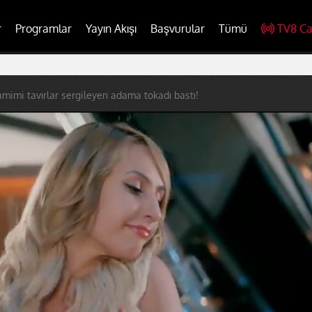
r
Programlar
Yayın Akışı
Başvurular
Tümü
TV8 Ca
amimi tavırlar sergileyen adama tokadı bastı!