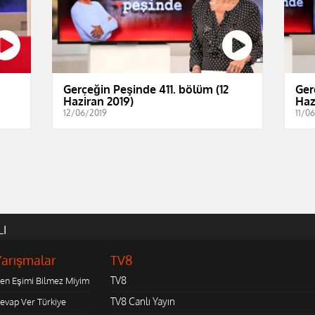
Gerçeğin Peşinde 411. bölüm (12
Ger
Haziran 2019)
Haz
12/06/2019
11/0
LI
Yarışmalar
TV8
TV8
en Eşimi Bilmez Miyim
TV8 Canlı Yayın
evap Ver Türkiye