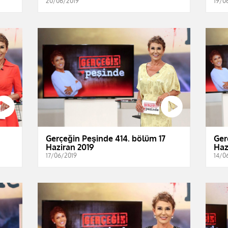
20/06/2019
19/0
Gerçeğin Peşinde 414. bölüm 17
Ger
Haziran 2019
Haz
17/06/2019
14/0