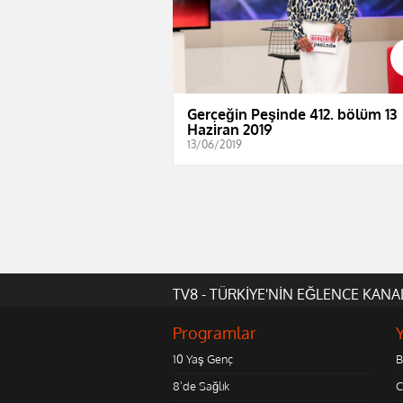
Gerçeğin Peşinde 412. bölüm 13
Haziran 2019
13/06/2019
TV8 - TÜRKİYE'NİN EĞLENCE KANA
Programlar
10 Yaş Genç
B
8'de Sağlık
C