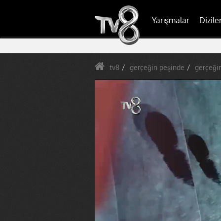
Yarışmalar
Dizile
tv8
gerçeğin peşinde
gerçeği