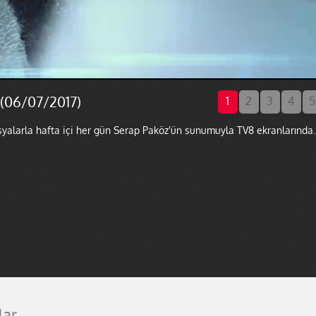
 (06/07/2017)
1
2
3
4
5
syalarla hafta içi her gün Serap Paköz'ün sunumuyla TV8 ekranlarında..
lar