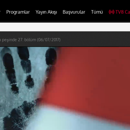
r
Programlar
Yayın Akışı
Başvurular
Tümü
TV8 Ca
n peşinde 27. bölüm (06/07/2017)