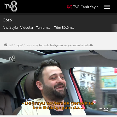
TV8 Canlı Yayın
Toggl
navig
Göz6
Ana Sayfa
Videolar
Tanıtımlar
Tüm Bölümler
tv8
göz6
erdi araç turunda hediyeleri ve yorumları kabul etti