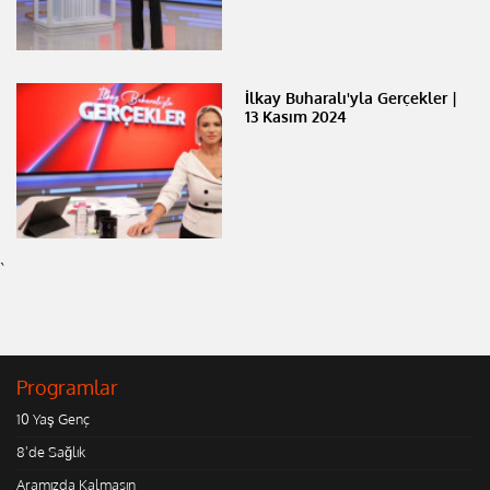
İlkay Buharalı'yla Gerçekler |
13 Kasım 2024
`
Programlar
10 Yaş Genç
8'de Sağlık
Aramızda Kalmasın