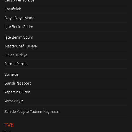
Cevap Ver Türkiye
Çarkıfelek
Doya Doya Moda
İşte Benim Stilim
İşte Benim Stilim
MasterChef Türkiye
O Ses Türkiye
Parola Parola
Survivor
Şanslı Pasaport
Yaparsın Bilirim
Yemekteyiz
Zahide Yetiş'le Tadımız Kaçmasın
TV8