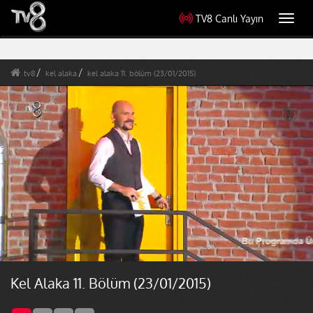
TV8 Canlı Yayın
Toggl
navig
tv8
kel alaka
kel alaka 11. bölüm (23/01/2015)
Kel Alaka 11. Bölüm (23/01/2015)