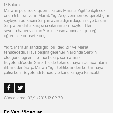
17.Bölüm
Maral'ın peşindeki gizemli kadın, Maral'a Yiğit'le ilgili çok
önemli bir sır verir. Maral, Yiğit'e güvenmemesi gerektiğini
söyleyen bu kadını Sarp'ın ayarladığını düşünmeye başlar.
Sarp'a bir daha karşısına çıkmamasını söyler. Her
şeyden habersiz olan Sarp ise işin ardındaki gerçeği
öğrenince dehşete düşer.
Yiğit, Maral'ın sandığı gibi biri değildir ve Maral
tehlikededir. Halis başına gelenlerin ardında Sarp'ın
olduğunu öğrenir. Şimdi hesap sorma sırası
Beyefendi’dedir. Sarp'ı hiç de tekin olmayan bu adamlara
ihbar eder. Sarp, Maral'ı Yiğit tehlikesinden kurtarmaya
çalışırken, Beyefendi tehdidiyle karşı karşıya kalacaktır.
Güncelleme: 02/11/2015 12:09:30
En Yeni Videolar