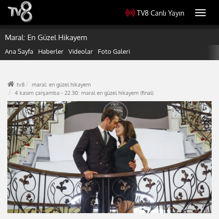
TV8 Canlı Yayın
Toggl
navig
Maral: En Güzel Hikayem
Ana Sayfa
Haberler
Videolar
Foto Galeri
tv8
maral: en güzel hikayem
4 kasım çarşamba - 22.30: maral en güzel hikayem (final)