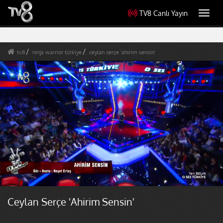
TV8 Canlı Yayın
Toggl
navig
tv8
ninja warrior türkiye
ceylan serçe 'ahirim sensin'
Ceylan Serçe 'Ahirim Sensin'