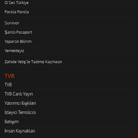
O Ses Türkiye
Parola Parola
Survivor
Şanslı Pasaport
Yaparsın Bilirim
Yemekteyiz
Zahide Yetiş'le Tadımız Kaçmasın
TV8
TV8
TV8 Canlı Yayın
Yatırımcı İlişkileri
İzleyici Temsilcisi
İletişim
İnsan Kaynakları