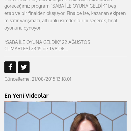
göreceğimiz
program “SABA İLE OYUNA GELDİK” beş
etap ve bir finalden
oluşuyor. Finalde ise, kazanan ekipten
misafir yarışmacı, altı ünlü
isimden birini seçerek, final
oyununu oynuyor.
“SABA İLE OYUNA GELDİK” 22 AĞUSTOS
CUMARTESİ
23.15’de TV8’DE...
Güncelleme: 21/08/2015 13:18:01
En Yeni Videolar