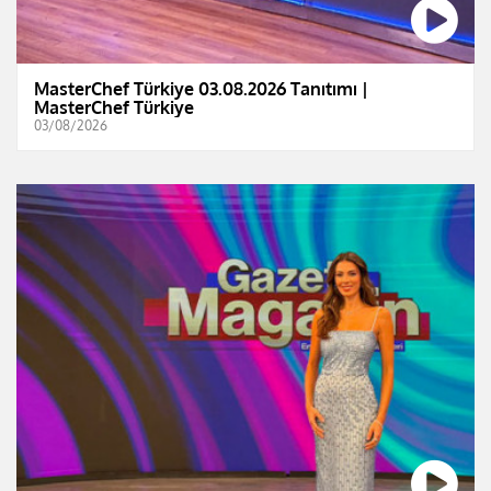
MasterChef Türkiye 03.08.2026 Tanıtımı |
MasterChef Türkiye
03/08/2026