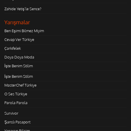
Zahide Yetiş'le Sence?
Yarışmalar
Ben Eşimi Bilmez Miyim
Cevap Ver Türkiye
Çarkıfelek
Doya Doya Moda
İşte Benim Stilim
İşte Benim Stilim
MasterChef Türkiye
O Ses Türkiye
Parola Parola
Survivor
Şanslı Pasaport
Yaparsın Bilirim