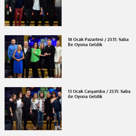
18 Ocak Pazartesi / 23.15: Saba
İle Oyuna Geldik
13 Ocak Çarşamba / 23.15: Saba
ile Oyuna Geldik