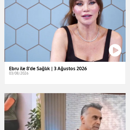
Ebru ile 8'de Sağlık | 3 Ağustos 2026
03/08/2026