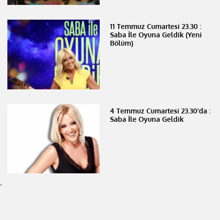
11 Temmuz Cumartesi 23.30 :
Saba İle Oyuna Geldik (Yeni
Bölüm)
4 Temmuz Cumartesi 23.30'da :
Saba İle Oyuna Geldik
`