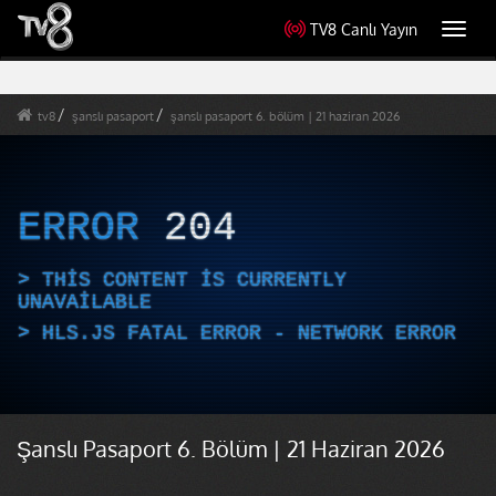
TV8 Canlı Yayın
Toggl
navig
tv8
şanslı pasaport
şanslı pasaport 6. bölüm | 21 haziran 2026
ERROR
204
THIS CONTENT IS CURRENTLY
UNAVAILABLE
HLS.JS FATAL ERROR - NETWORK ERROR
Şanslı Pasaport 6. Bölüm | 21 Haziran 2026