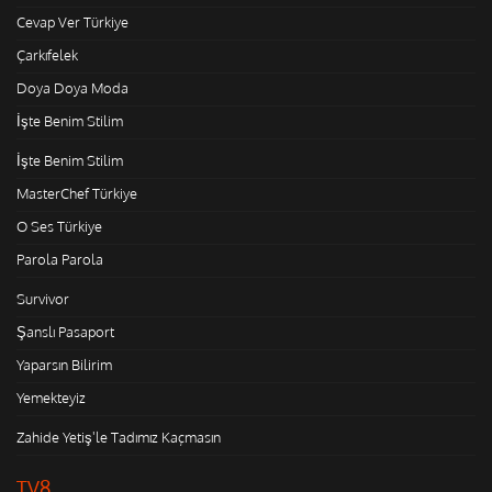
Cevap Ver Türkiye
Çarkıfelek
Doya Doya Moda
İşte Benim Stilim
İşte Benim Stilim
MasterChef Türkiye
O Ses Türkiye
Parola Parola
Survivor
Şanslı Pasaport
Yaparsın Bilirim
Yemekteyiz
Zahide Yetiş'le Tadımız Kaçmasın
TV8