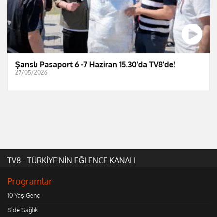
Şanslı Pasaport 6 -7 Haziran 15.30'da TV8'de!
27/05/2026
TV8 - TÜRKİYE'NİN EĞLENCE KANALI
Programlar
10 Yaş Genç
8'de Sağlık